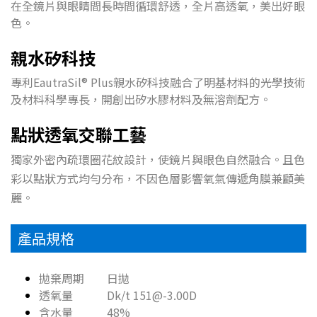
在全鏡片與眼睛間長時間循環舒透，全片高透氧，美出好眼
色。
親水矽科技
專利EautraSil® Plus親水矽科技融合了明基材料的光學技術
及材料科學專長，開創出矽水膠材料及無溶劑配方。
點狀透氧交聯工藝
獨家外密內疏環圈花紋設計，使鏡片與眼色自然融合。且色
彩以點狀方式均勻分布，不因色層影響氧氣傳遞角膜兼顧美
麗。
產品規格
拋棄周期 日拋
透氧量 Dk/t 151@-3.00D
含水量 48%