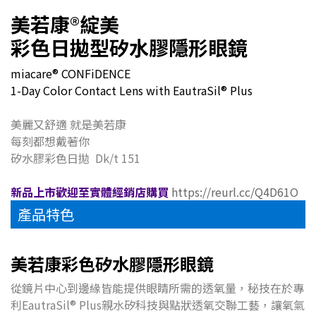
美若康
®
綻美
彩色日拋型矽水膠隱形眼鏡
miacare® CONFiDENCE
1-Day Color Contact Lens with EautraSil® Plus
美麗又舒適 就是美若康
每刻都想戴著你
矽水膠彩色日拋 Dk/t 151
新品上市歡迎至實體經銷店購買
https://reurl.cc/Q4D61O
產品特色
美若康彩色矽水膠隱形眼鏡
從鏡片中心到邊緣皆能提供眼睛所需的透氧量，秘技在於專
利EautraSil® Plus親水矽科技與點狀透氧交聯工藝，讓氧氣