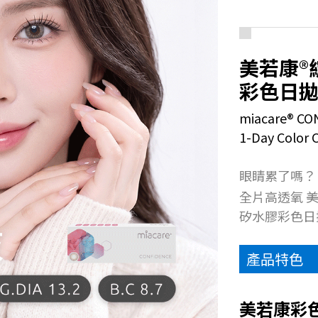
美若康
®
彩色日
miacare® C
1-Day Color C
眼睛累了嗎？
全片高透氧 
矽水膠彩色日拋 
產品特色
美若康彩