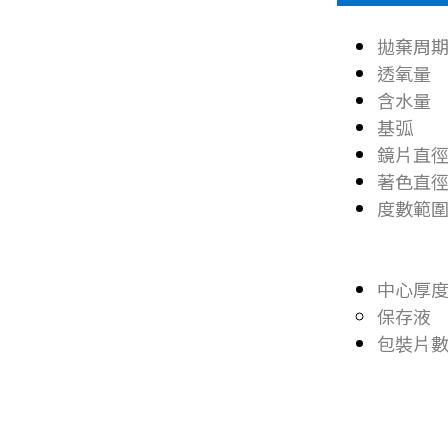
拋棄周
透氧量 D
含水量
基弧 
鏡片直徑
著色直徑
度數範圍 0
-6.0
-6.0
中心厚度 
保存液 
包裝片