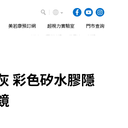
美若康預訂網
超視力實驗室
門市查詢
首頁
產品介紹
彩色片
日拋
灰 彩色矽水膠隱
鏡