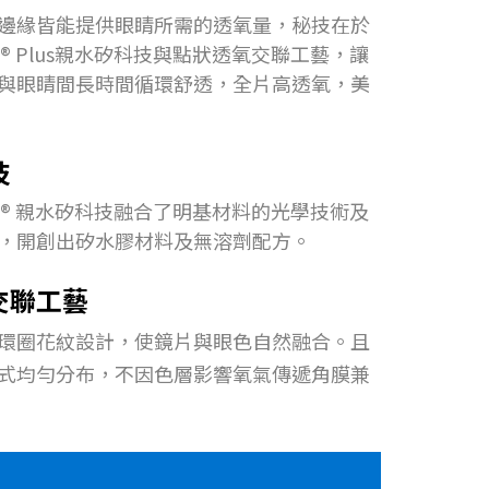
邊緣皆能提供眼睛所需的透氧量，秘技在於
Sil® Plus親水矽科技與點狀透氧交聯工藝，讓
與眼睛間長時間循環舒透，全片高透氧，美
技
aSil® 親水矽科技融合了明基材料的光學技術及
，開創出矽水膠材料及無溶劑配方。
交聯工藝
環圈花紋設計，使鏡片與眼色自然融合。且
式均勻分布，不因色層影響氧氣傳遞角膜兼