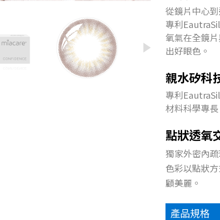
從鏡片中心到
專利Eautra
氧氣在全鏡片
出好眼色。
親水矽科
專利Eautr
材料科學專長
點狀透氧
獨家外密內疏
色彩以點狀方
顧美麗。
產品規格