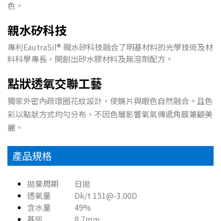
色。
親水矽科技
專利EautraSil® 親水矽科技融合了明基材料的光學技術及材
料科學專長，開創出矽水膠材料及無溶劑配方。
點狀透氧交聯工藝
獨家外密內疏環圈花紋設計，使鏡片與眼色自然融合。且色
彩以點狀方式均勻分布，不因色層影響氧氣傳遞角膜兼顧美
麗。
產品規格
拋棄周期 日拋
透氧量 Dk/t 151@-3.00D
含水量 49%
基弧 8.7mm