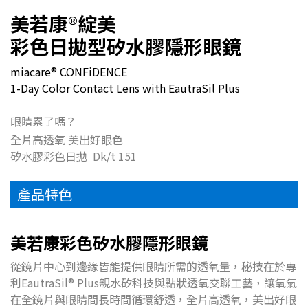
美若康
®
綻美
彩色日拋型矽水膠隱形眼鏡
miacare® CONFiDENCE
1-Day Color Contact Lens with EautraSil Plus
眼睛累了嗎？
全片高透氧 美出好眼色
矽水膠彩色日拋 Dk/t 151
產品特色
美若康彩色矽水膠隱形眼鏡
從鏡片中心到邊緣皆能提供眼睛所需的透氧量，秘技在於專
利EautraSil® Plus親水矽科技與點狀透氧交聯工藝，讓氧氣
在全鏡片與眼睛間長時間循環舒透，全片高透氧，美出好眼