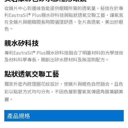
從鏡片中心到邊緣皆能提供眼睛所需的透氧量，秘技在於專
利EautraSil® Plus親水矽科技與點狀透氧交聯工藝，讓氧氣
在全鏡片與眼睛間長時間循環舒透，全片高透氧，美出好眼
色。
親水矽科技
專利EautraSil®
Plus
親水矽科技融合了明基材料的光學技術
及材料科學專長，開創出矽水膠材料及無溶劑配方。
點狀透氧交聯工藝
獨家外密內疏環圈花紋設計，使鏡片與眼色自然融合。且色
彩以點狀方式均勻分布，不因色層影響氧氣傳遞角膜兼顧美
麗。
產品規格