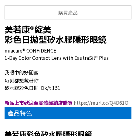
購買產品
美若康
®
綻美
彩色日拋型矽水膠隱形眼鏡
miacare® CONFiDENCE
1-Day Color Contact Lens with EautraSil
®
Plus
我眼中的好閨蜜
每刻都想戴著你
矽水膠彩色日拋 Dk/t 151
新品上市歡迎至實體經銷店購買
https://reurl.cc/Q4D61O
產品特色
美若康彩色矽水膠隱形眼鏡