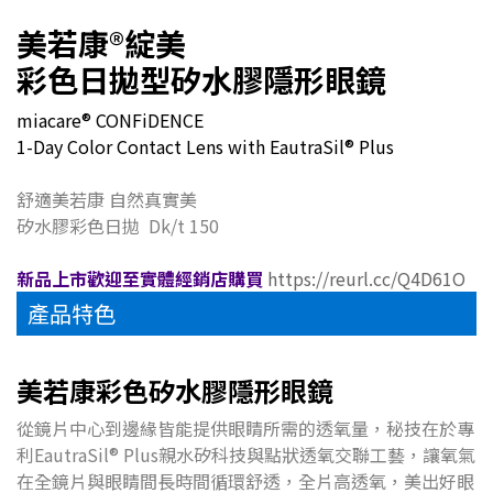
美若康
®
綻美
彩色日拋型矽水膠隱形眼鏡
miacare® CONFiDENCE
1-Day Color Contact Lens with EautraSil® Plus
舒適美若康 自然真實美
矽水膠彩色日拋 Dk/t 150
新品上市歡迎至實體經銷店購買
https://reurl.cc/Q4D61O
產品特色
美若康彩色矽水膠隱形眼鏡
從鏡片中心到邊緣皆能提供眼睛所需的透氧量，秘技在於專
利EautraSil® Plus親水矽科技與點狀透氧交聯工藝，讓氧氣
在全鏡片與眼睛間長時間循環舒透，全片高透氧，美出好眼