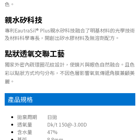
色。
親水矽科技
專利EautraSil® Plus親水矽科技融合了明基材料的光學技術
及材料科學專長，開創出矽水膠材料及無溶劑配方。
點狀透氧交聯工藝
獨家外密內疏環圈花紋設計，使鏡片與眼色自然融合。且色
彩以點狀方式均勻分布，不因色層影響氧氣傳遞角膜兼顧美
麗。
產品規格
拋棄周期 日拋
透氧量 Dk/t 150@-3.00D
含水量 47%
基弧 8.8mm