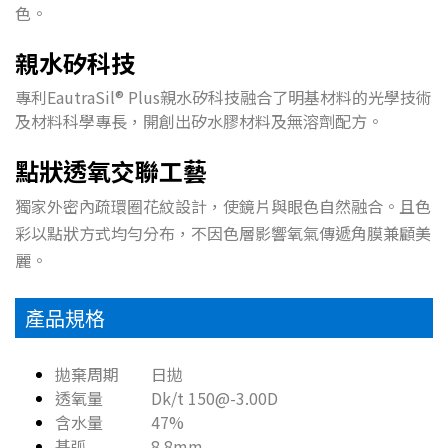
色。
親水矽科技
專利EautraSil® Plus親水矽科技融合了明基材料的光學技術
及材料科學專長，開創出矽水膠材料及無溶劑配方。
點狀透氧交聯工藝
獨家外密內疏環圈花紋設計，使鏡片與眼色自然融合。且色
彩以點狀方式均勻分布，不因色層影響氧氣傳遞角膜兼顧美
麗。
產品規格
拋棄周期 日拋
透氧量 Dk/t 150@-3.00D
含水量 47%
基弧 8.8mm