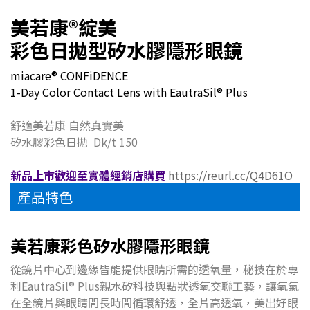
美若康
®
綻美
彩色日拋型矽水膠隱形眼鏡
miacare® CONFiDENCE
1-Day Color Contact Lens with EautraSil® Plus
舒適美若康 自然真實美
矽水膠彩色日拋 Dk/t 150
新品上市歡迎至實體經銷店購買
https://reurl.cc/Q4D61O
產品特色
美若康彩色矽水膠隱形眼鏡
從鏡片中心到邊緣皆能提供眼睛所需的透氧量，秘技在於專
利EautraSil® Plus親水矽科技與點狀透氧交聯工藝，讓氧氣
在全鏡片與眼睛間長時間循環舒透，全片高透氧，美出好眼