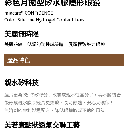
彩色月拋型矽水膠隱形眼鏡
miacare® CONFiDENCE
Color Silicone Hydrogel Contact Lens
美麗無時限
美麗花紋，低調勾勒性感雙瞳，展露極致魅力眼神！
產品特色
親水矽科技
鏡片更柔軟: 將矽膠分子改質成親水性高分子，與水膠結合
後形成親水膜；鏡片更柔軟、長時舒適，安心又環保！
無溶劑的專利製程配方，降低眼睛敏感不適的風險
美若康點狀透氣交聯工藝