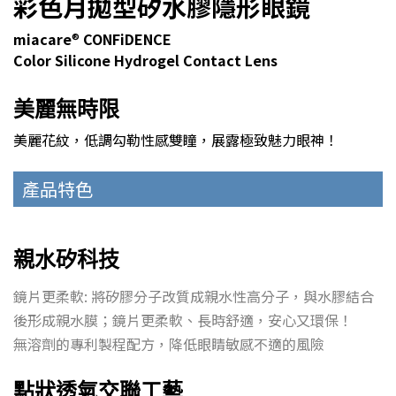
彩色月拋型矽水膠隱形眼鏡
miacare
®
CONFiDENCE
Color Silicone Hydrogel Contact Lens
美麗無時限
美麗花紋，低調勾勒性感雙瞳，展露極致魅力眼神！
產品特色
親水矽科技
鏡片更柔軟: 將矽膠分子改質成親水性高分子，與水膠結合
後形成親水膜；鏡片更柔軟、長時舒適，安心又環保！
無溶劑的專利製程配方，降低眼睛敏感不適的風險
點狀透氣交聯工藝