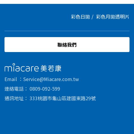
彩色日拋
彩色月拋
透明片
聯絡我們
美若康
Email
Service@Miacare.com.tw
連絡電話
0809-092-599
通訊地址
333桃園市龜山區建國東路29號