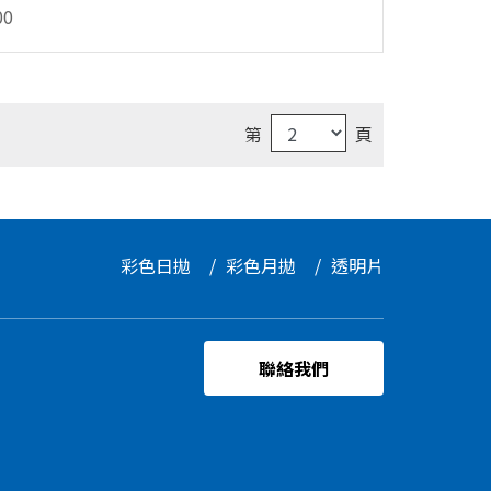
00
第
頁
彩色日拋
彩色月拋
透明片
miacare
聯絡我們