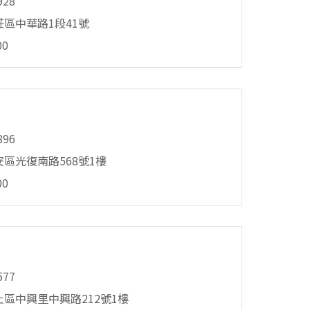
928
區中華路1段41號
00
896
區光復南路568號1樓
00
577
區中興里中興路212號1樓